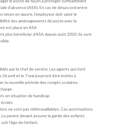
énager le poste de façon à protéger suffisamment
péciale d’absence (ASA). En cas de désaccord entre
n mises en œuvre, l’employeur doit saisir le
atibilité des aménagements de poste avec la
agent est placé en ASA
t plus bénéficier d’ASA depuis août 2020. Ils sont
sible.
dés par le chef de service. Les agents qui n’ont
26 avril et le 7 mai pourront être invités à
ec la nouvelle période des congés scolaires,
 charge.
nts en situation de handicap
 écoles
ns ne sont pas télétravaillables. Ces autorisations
s. Le parent devant assurer la garde des enfants
oit l’âge de l’enfant.