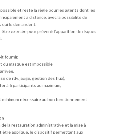
 possible et reste la règle pour les agents dont les
ncipalement à distance, avec la possibilité de
ts qui le demandent.
t être exercée pour prévenir l’apparition de risques
t.
t fournir,
rt du masque est impossible,
arrivée,
se de rdv, jauge, gestion des flux),
miter à 6 participants au maximum,
ict minimum nécessaire au bon fonctionnement
ion
 de la restauration administrative et la mise à
t être appliqué, le dispositif permettant aux