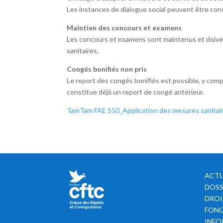
Les instances de dialogue social peuvent être con
Maintien des concours et examens
Les concours et examens sont maintenus et doiven
sanitaires.
Congés bonifiés non pris
Le report des congés bonifiés est possible, y com
constitue déjà un report de congé antérieur.
TamTam FAE 550_Application des mesures sanitaires
ACTU
DOSS
DROI
FONC
INFO