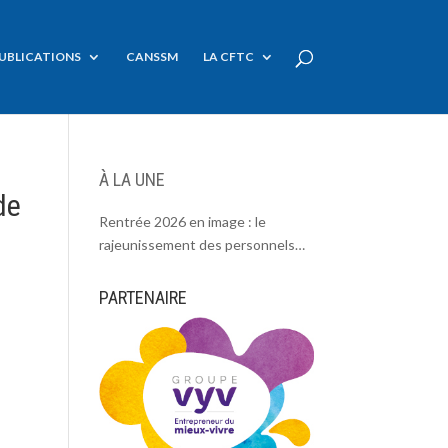
UBLICATIONS
CANSSM
LA CFTC
À LA UNE
de
Rentrée 2026 en image : le
rajeunissement des personnels
CDC, une chance et un défi.
PARTENAIRE