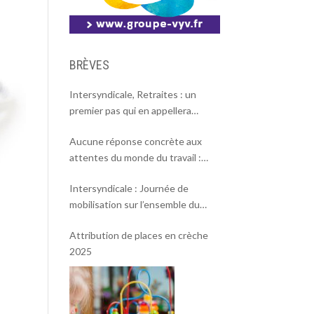
BRÈVES
Intersyndicale, Retraites : un
premier pas qui en appellera
d’autres
Aucune réponse concrète aux
attentes du monde du travail :
l’intersyndicale appelle à une
Intersyndicale : Journée de
mobilisation massive le 2 octobre !
mobilisation sur l’ensemble du
territoire le 18 septembre 2025.
Attribution de places en crèche
2025