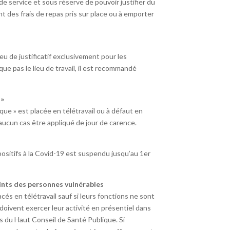
de service et sous réserve de pouvoir justifier du
 des frais de repas pris sur place ou à emporter
ieu de justificatif exclusivement pour les
ue pas le lieu de travail, il est recommandé
 »
ue » est placée en télétravail ou à défaut en
 aucun cas être appliqué de jour de carence.
positifs à la Covid-19 est suspendu jusqu’au 1er
ints des personnes vulnérables
és en télétravail sauf si leurs fonctions ne sont
 doivent exercer leur activité en présentiel dans
 du Haut Conseil de Santé Publique. Si