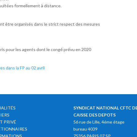
sultées formellement à distance.
t être organisés dans le strict respect des mesures
pris pour les agents dont le congé prévu en 2020
 dans la FP au 02 avril
ALITÉS
SYNDICAT NATIONAL CFTC DE
IERS
CAISSE DES DEPOTS
T PRIVÉ
56 rue de Lille, 4éme étage
TIONNAIRES
bureau 4039
RMATIONS
75356 PARIS 07 SP