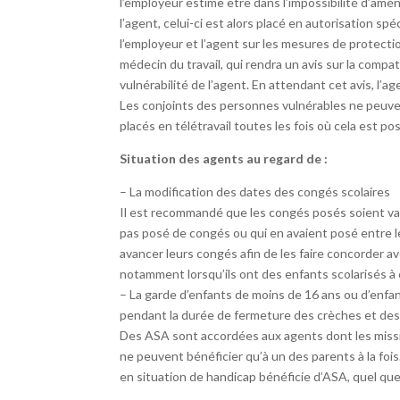
l’employeur estime être dans l’impossibilité d’am
l’agent, celui-ci est alors placé en autorisation s
l’employeur et l’agent sur les mesures de protectio
médecin du travail, qui rendra un avis sur la comp
vulnérabilité de l’agent. En attendant cet avis, l’
Les conjoints des personnes vulnérables ne peuven
placés en télétravail toutes les fois où cela est pos
Situation des agents au regard de :
– La modification des dates des congés scolaires
Il est recommandé que les congés posés soient vali
pas posé de congés ou qui en avaient posé entre le 
avancer leurs congés afin de les faire concorder av
notamment lorsqu’ils ont des enfants scolarisés à
– La garde d’enfants de moins de 16 ans ou d’enfa
pendant la durée de fermeture des crèches et des
Des ASA sont accordées aux agents dont les missio
ne peuvent bénéficier qu’à un des parents à la foi
en situation de handicap bénéficie d’ASA, quel que s