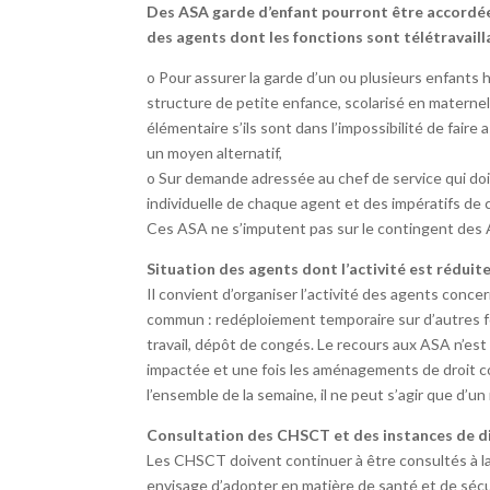
Des ASA garde d’enfant pourront être accordées
des agents dont les fonctions sont télétravaill
o Pour assurer la garde d’un ou plusieurs enfants 
structure de petite enfance, scolarisé en materne
élémentaire s’ils sont dans l’impossibilité de faire
un moyen alternatif,
o Sur demande adressée au chef de service qui doit
individuelle de chaque agent et des impératifs de 
Ces ASA ne s’imputent pas sur le contingent des 
Situation des agents dont l’activité est réduit
Il convient d’organiser l’activité des agents conce
commun : redéploiement temporaire sur d’autres fo
travail, dépôt de congés. Le recours aux ASA n’est
impactée et une fois les aménagements de droit c
l’ensemble de la semaine, il ne peut s’agir que d’un
Consultation des CHSCT et des instances de di
Les CHSCT doivent continuer à être consultés à la
envisage d’adopter en matière de santé et de sécu