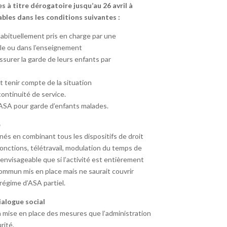
 à titre dérogatoire jusqu’au 26 avril à
ables dans les conditions suivantes :
habituellement pris en charge par une
lle ou dans l’enseignement
 assurer la garde de leurs enfants par
 tenir compte de la situation
continuité de service.
ASA pour garde d’enfants malades.
e
rnés en combinant tous les dispositifs de droit
nctions, télétravail, modulation du temps de
 envisageable que si l’activité est entièrement
ommun mis en place mais ne saurait couvrir
 régime d’ASA partiel.
alogue social
 mise en place des mesures que l’administration
rité.