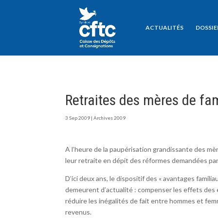
ACTUALITÉS
DOSSIE
Retraites des mères de fam
3 Sep 2009
|
Archives 2009
A l’heure de la paupérisation grandissante des mè
leur retraite en dépit des réformes demandées p
D’ici deux ans, le dispositif des « avantages famili
demeurent d’actualité : compenser les effets des e
réduire les inégalités de fait entre hommes et femme
revenus.