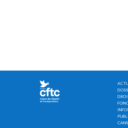
ACTU
DOSS
DROI
FONC
INFO
PUBL
CAN