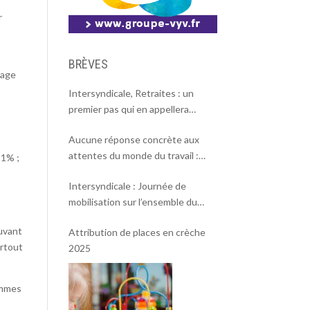
r
BRÈVES
sage
Intersyndicale, Retraites : un
premier pas qui en appellera
d’autres
Aucune réponse concrète aux
attentes du monde du travail :
11% ;
l’intersyndicale appelle à une
Intersyndicale : Journée de
mobilisation massive le 2 octobre !
mobilisation sur l’ensemble du
territoire le 18 septembre 2025.
ouvant
Attribution de places en crèche
urtout
2025
emmes