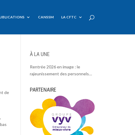
UBLICATIONS
CANSSM
LA CFTC
À LA UNE
Rentrée 2026 en image : le
rajeunissement des personnels
CDC, une chance et un défi.
PARTENAIRE
nt de
,
 bas