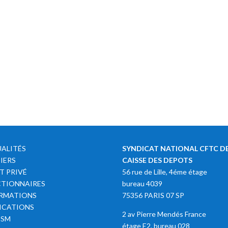
ALITÉS
SYNDICAT NATIONAL CFTC DE
IERS
CAISSE DES DEPOTS
T PRIVÉ
56 rue de Lille, 4éme étage
TIONNAIRES
bureau 4039
RMATIONS
75356 PARIS 07 SP
ICATIONS
2 av Pierre Mendés France
SSM
étage E2, bureau 028