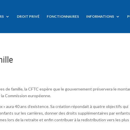
RS
DROIT PRIVÉ
FONCTIONNAIRES
INFORMATIONS
P
ille
res de famille, la CFTC espère que le gouvernement préservera le monta
ar la Commission européenne.
aux » aura 40 ans d’existence. Sa création répondait à quatre objectifs qui
nfants sur les carrières, donner des droits supplémentaires par enfants
s lors de la retraite et enfin contribuer à la redistribution vers les plus