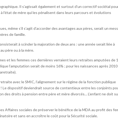
graphique. Il s’agissait également et surtout d’un correctif sociétal pou
à l’état de mère qui les pénalisent dans leurs parcours et évolutions
ques, même s’il s’agit d’accorder des avantages aux pères, serait un mes
mères de famille.
onsisterait à scinder la majoration de deux ans : une année serait liée à
 au père ou à la mère.
mes et les femmes ces dernières verraient leurs retraites amputées de 
publique l’amputation serait de moins 16% ; pour les naissances après 2010
retraite).
 retraite avec le SMIC, l’alignement sur le régime de la fonction publique
 ! Le dispositif deviendrait source de contentieux entre les conjoints p
ntion des droits à pension entre père et mère divorcés… L’enfant ne doit s
des Affaires sociales de préserver le bénéfice de la MDA au profit des f
natoire et sans en accroître le coût pour la Sécurité sociale.