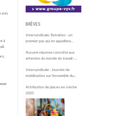
n avis
BRÈVES
Intersyndicale, Retraites : un
ée à
premier pas qui en appellera
ail.
d’autres
Aucune réponse concrète aux
urs,
attentes du monde du travail :
l’intersyndicale appelle à une
Intersyndicale : Journée de
mobilisation massive le 2 octobre !
mobilisation sur l’ensemble du
territoire le 18 septembre 2025.
pour
Attribution de places en crèche
2025