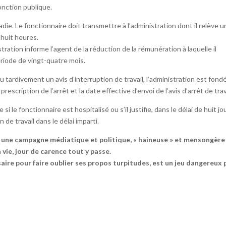
onction publique.
adie. Le fonctionnaire doit transmettre à l’administration dont il relève u
-huit heures.
ration informe l’agent de la réduction de la rémunération à laquelle il
ériode de vingt-quatre mois.
 tardivement un avis d’interruption de travail, l’administration est fond
escription de l’arrêt et la date effective d’envoi de l’avis d’arrêt de trav
i le fonctionnaire est hospitalisé ou s’il justifie, dans le délai de huit jo
 de travail dans le délai imparti.
 une campagne médiatique et politique, « haineuse » et mensongère
 vie, jour de carence tout y passe.
ire pour faire oublier ses propos turpitudes, est un jeu dangereux 