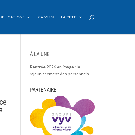
UBLICATIONS
CANSSM
LA CFTC
À LA UNE
Rentrée 2026 en image : le
rajeunissement des personnels
CDC, une chance et un défi.
PARTENAIRE
ace
e