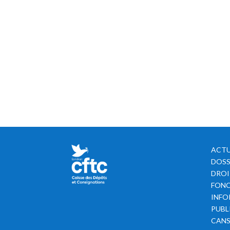
ACTU
DOSS
DROI
FONC
INFO
PUBL
CAN