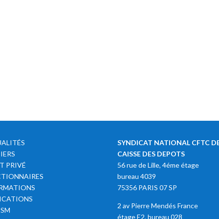
ALITÉS
SYNDICAT NATIONAL CFTC DE
IERS
CAISSE DES DEPOTS
T PRIVÉ
56 rue de Lille, 4éme étage
TIONNAIRES
bureau 4039
RMATIONS
75356 PARIS 07 SP
ICATIONS
2 av Pierre Mendés France
SSM
étage E2, bureau 028