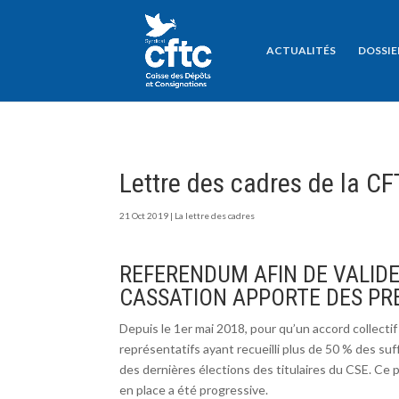
ACTUALITÉS
DOSSIE
Lettre des cadres de la C
21 Oct 2019
|
La lettre des cadres
REFERENDUM AFIN DE VALIDE
CASSATION APPORTE DES PR
Depuis le 1er mai 2018, pour qu’un accord collectif 
représentatifs ayant recueilli plus de 50 % des su
des dernières élections des titulaires du CSE. Ce pr
en place a été progressive.