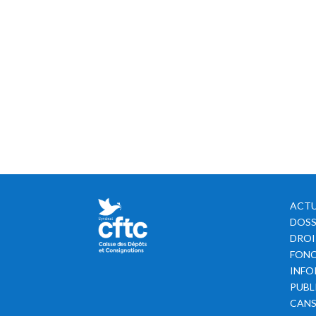
ACTU
DOSS
DROI
FONC
INFO
PUBL
CAN