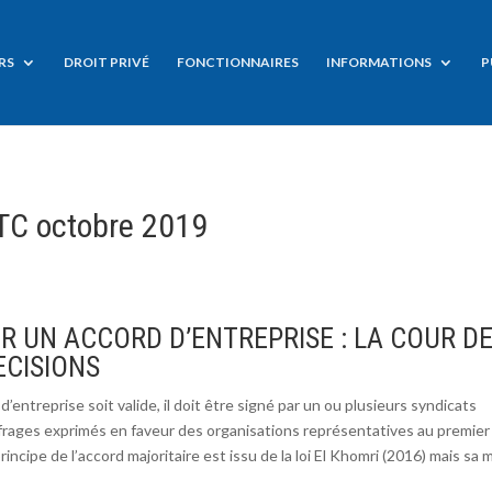
RS
DROIT PRIVÉ
FONCTIONNAIRES
INFORMATIONS
P
FTC octobre 2019
R UN ACCORD D’ENTREPRISE : LA COUR D
ECISIONS
d’entreprise soit valide, il doit être signé par un ou plusieurs syndicats
ffrages exprimés en faveur des organisations représentatives au premier
incipe de l’accord majoritaire est issu de la loi El Khomri (2016) mais sa 