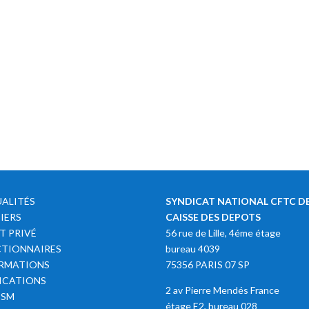
ALITÉS
SYNDICAT NATIONAL CFTC DE
IERS
CAISSE DES DEPOTS
T PRIVÉ
56 rue de Lille, 4éme étage
TIONNAIRES
bureau 4039
RMATIONS
75356 PARIS 07 SP
ICATIONS
2 av Pierre Mendés France
SSM
étage E2, bureau 028