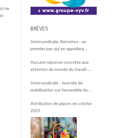
(s) ne
un
BRÈVES
Intersyndicale, Retraites : un
premier pas qui en appellera
d’autres
Aucune réponse concrète aux
attentes du monde du travail :
l’intersyndicale appelle à une
Intersyndicale : Journée de
mobilisation massive le 2 octobre !
mobilisation sur l’ensemble du
territoire le 18 septembre 2025.
Attribution de places en crèche
2025