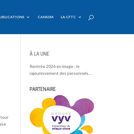
UBLICATIONS
CANSSM
LA CFTC
À LA UNE
Rentrée 2026 en image : le
rajeunissement des personnels
CDC, une chance et un défi.
PARTENAIRE
E
 tour
mise