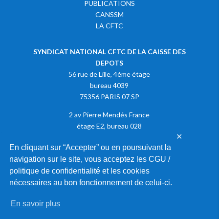
PUBLICATIONS
CANSSM
LA CFTC
SYNDICAT NATIONAL CFTC DE LA CAISSE DES
DEPOTS
56 rue de Lille, 4éme étage
bureau 4039
75356 PARIS 07 SP
2 av Pierre Mendés France
étage E2, bureau 028
✕
75013 PARIS
En cliquant sur “Accepter” ou en poursuivant la
navigation sur le site, vous acceptez les CGU /
Adhérer à la CFTC
politique de confidentialité et les cookies
nécessaires au bon fonctionnement de celui-ci.
En savoir plus
2020 © SYNDICAT NATIONAL CFTC DE LA CAISSE DES DEPOTS |