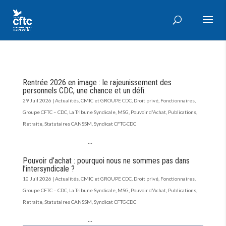
Rentrée 2026 en image : le rajeunissement des
personnels CDC, une chance et un défi.
29 Juil 2026
|
Actualités
,
CMIC et GROUPE CDC
,
Droit privé
,
Fonctionnaires
,
Groupe CFTC – CDC
,
La Tribune Syndicale
,
MSG
,
Pouvoir d'Achat
,
Publications
,
Retraite
,
Statutaires CANSSM
,
Syndicat CFTC-CDC
...
Pouvoir d’achat : pourquoi nous ne sommes pas dans
l’intersyndicale ?
10 Juil 2026
|
Actualités
,
CMIC et GROUPE CDC
,
Droit privé
,
Fonctionnaires
,
Groupe CFTC – CDC
,
La Tribune Syndicale
,
MSG
,
Pouvoir d'Achat
,
Publications
,
Retraite
,
Statutaires CANSSM
,
Syndicat CFTC-CDC
...