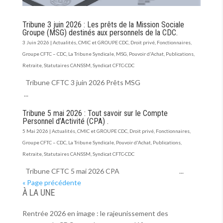
Tribune 3 juin 2026 : Les prêts de la Mission Sociale
Groupe (MSG) destinés aux personnels de la CDC.
3 Juin 2026
|
Actualités
,
CMIC et GROUPE CDC
,
Droit privé
,
Fonctionnaires
,
Groupe CFTC – CDC
,
La Tribune Syndicale
,
MSG
,
Pouvoir d'Achat
,
Publications
,
Retraite
,
Statutaires CANSSM
,
Syndicat CFTC-CDC
Tribune CFTC 3 juin 2026 Prêts MSG
...
Tribune 5 mai 2026 : Tout savoir sur le Compte
Personnel d’Activité (CPA) .
5 Mai 2026
|
Actualités
,
CMIC et GROUPE CDC
,
Droit privé
,
Fonctionnaires
,
Groupe CFTC – CDC
,
La Tribune Syndicale
,
Pouvoir d'Achat
,
Publications
,
Retraite
,
Statutaires CANSSM
,
Syndicat CFTC-CDC
Tribune CFTC 5 mai 2026 CPA ...
« Page précédente
À LA UNE
Rentrée 2026 en image : le rajeunissement des