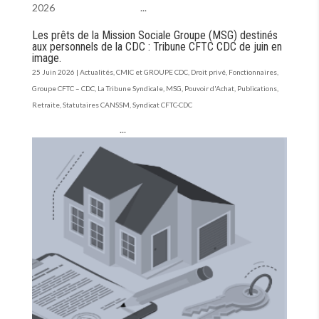
2026 ...
Les prêts de la Mission Sociale Groupe (MSG) destinés
aux personnels de la CDC : Tribune CFTC CDC de juin en
image.
25 Juin 2026
|
Actualités
,
CMIC et GROUPE CDC
,
Droit privé
,
Fonctionnaires
,
Groupe CFTC – CDC
,
La Tribune Syndicale
,
MSG
,
Pouvoir d'Achat
,
Publications
,
Retraite
,
Statutaires CANSSM
,
Syndicat CFTC-CDC
...