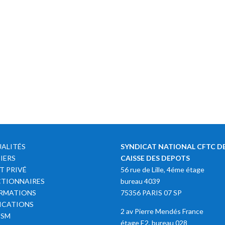
ALITÉS
SYNDICAT NATIONAL CFTC DE
IERS
CAISSE DES DEPOTS
T PRIVÉ
56 rue de Lille, 4éme étage
TIONNAIRES
bureau 4039
RMATIONS
75356 PARIS 07 SP
ICATIONS
2 av Pierre Mendés France
SSM
étage E2, bureau 028