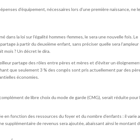
épenses d’équipement, nécessaires lors d’une première naissance, ne l
rmé dans la loi sur l’égalité hommes-femmes, le sera une nouvelle fois. Le
artage à partir du deuxième enfant, sans préciser quelle sera l’ampleur
it mois ? Un décret le dira.
illeur partage des rôles entre pères et mères et d’éviter un éloignemen
hant que seulement 3 % des congés sont pris actuellement par des pères
tantielles économies.
e complément de libre choix du mode de garde (CMG), serait réduite pour 
en fonction des ressources du foyer et du nombre d’enfants : il varie a
he supplémentaire de revenus sera ajoutée, abaissant ainsi le montant 