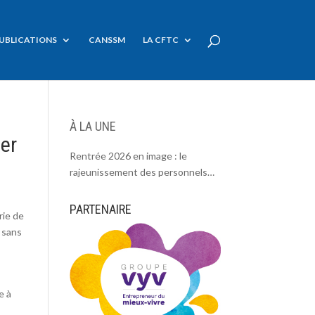
UBLICATIONS
CANSSM
LA CFTC
À LA UNE
ser
Rentrée 2026 en image : le
rajeunissement des personnels
CDC, une chance et un défi.
PARTENAIRE
rie de
, sans
e à