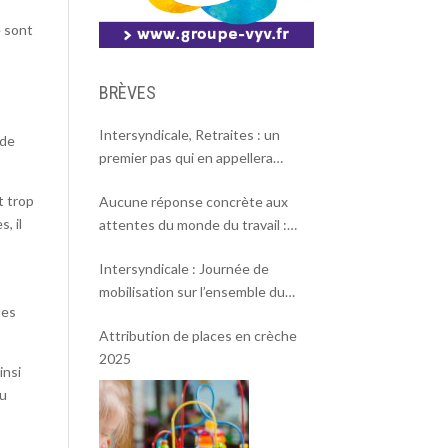
e sont
BRÈVES
Intersyndicale, Retraites : un
 de
premier pas qui en appellera
d’autres
t trop
Aucune réponse concrète aux
, il
attentes du monde du travail :
l’intersyndicale appelle à une
Intersyndicale : Journée de
mobilisation massive le 2 octobre !
mobilisation sur l’ensemble du
les
territoire le 18 septembre 2025.
Attribution de places en crèche
2025
insi
du