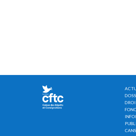
ACTU
DOSS
DROI
FONC
INFO
PUBL
CAN