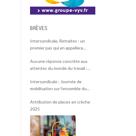
BRÈVES
Intersyndicale, Retraites : un
premier pas qui en appellera
d’autres
Aucune réponse concrète aux
attentes du monde du travail :
l’intersyndicale appelle à une
Intersyndicale : Journée de
mobilisation massive le 2 octobre !
mobilisation sur l’ensemble du
territoire le 18 septembre 2025.
Attribution de places en crèche
2025