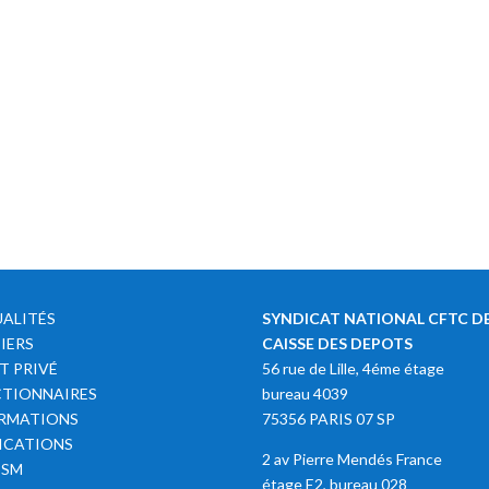
ALITÉS
SYNDICAT NATIONAL CFTC DE
IERS
CAISSE DES DEPOTS
T PRIVÉ
56 rue de Lille, 4éme étage
TIONNAIRES
bureau 4039
RMATIONS
75356 PARIS 07 SP
ICATIONS
2 av Pierre Mendés France
SSM
étage E2, bureau 028