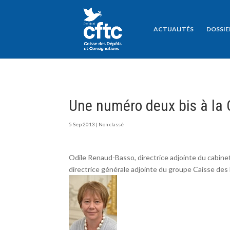
ACTUALITÉS
DOSSIE
Une numéro deux bis à la 
5 Sep 2013
|
Non classé
Odile Renaud-Basso, directrice adjointe du cabin
directrice générale adjointe du groupe Caisse des