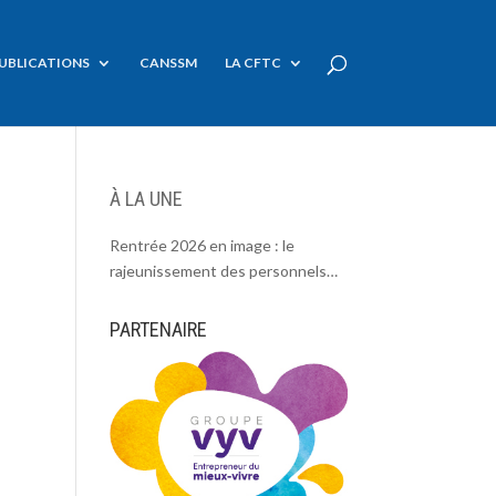
UBLICATIONS
CANSSM
LA CFTC
À LA UNE
Rentrée 2026 en image : le
rajeunissement des personnels
CDC, une chance et un défi.
PARTENAIRE