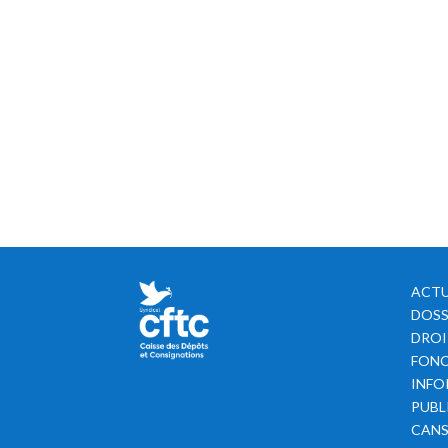
ACTU
DOSS
DROI
FONC
INFO
PUBL
CAN