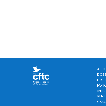
ACTU
DOSS
DROI
FONC
INFO
PUBL
CAN