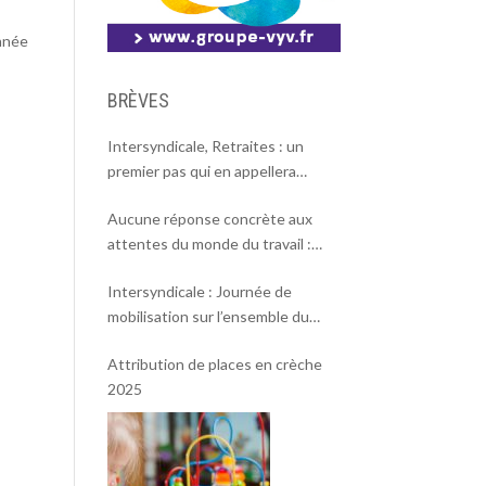
année
BRÈVES
Intersyndicale, Retraites : un
premier pas qui en appellera
d’autres
Aucune réponse concrète aux
attentes du monde du travail :
l’intersyndicale appelle à une
Intersyndicale : Journée de
mobilisation massive le 2 octobre !
mobilisation sur l’ensemble du
territoire le 18 septembre 2025.
Attribution de places en crèche
2025