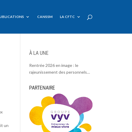
UBLICATIONS
CANSSM
LA CFTC
À LA UNE
Rentrée 2026 en image : le
rajeunissement des personnels
CDC, une chance et un défi.
PARTENAIRE
ux
it un