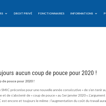
RS
DROIT PRIVÉ
FONCTIONNAIRES
INFORMATIONS
P
ujours aucun coup de pouce pour 2020 !
p de pouce pour 2020 !
le SMIC préconise pour une nouvelle année consécutive « de s’en tenir a
 et de s’abstenir de « coup de pouce » au 1er janvier 2020 ». L’argument
C est encore et toujours le même : l’augmentation du coût du travail aura