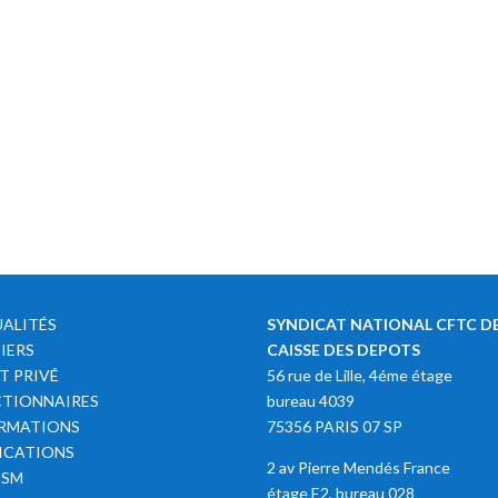
ALITÉS
SYNDICAT NATIONAL CFTC DE
IERS
CAISSE DES DEPOTS
T PRIVÉ
56 rue de Lille, 4éme étage
TIONNAIRES
bureau 4039
RMATIONS
75356 PARIS 07 SP
ICATIONS
2 av Pierre Mendés France
SSM
étage E2, bureau 028