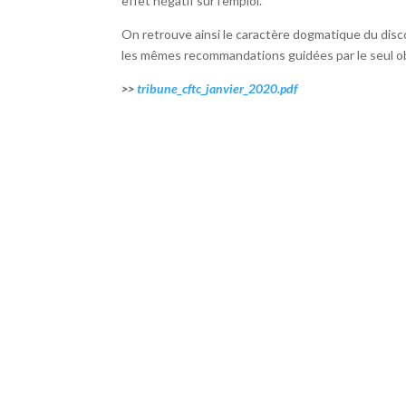
effet négatif sur l’emploi.
On retrouve ainsi le caractère dogmatique du dis
les mêmes recommandations guidées par le seul obj
>>
tribune_cftc_janvier_2020.pdf