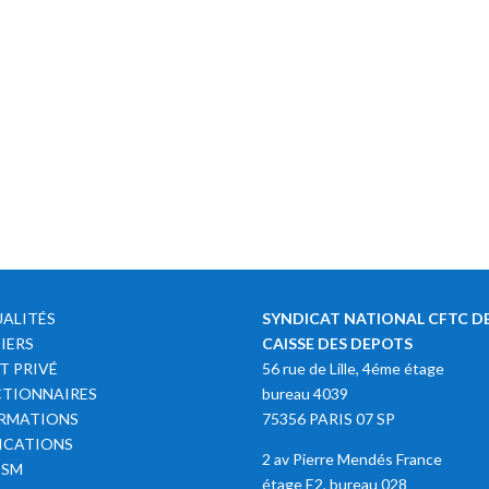
ALITÉS
SYNDICAT NATIONAL CFTC DE
IERS
CAISSE DES DEPOTS
T PRIVÉ
56 rue de Lille, 4éme étage
TIONNAIRES
bureau 4039
RMATIONS
75356 PARIS 07 SP
ICATIONS
2 av Pierre Mendés France
SSM
étage E2, bureau 028