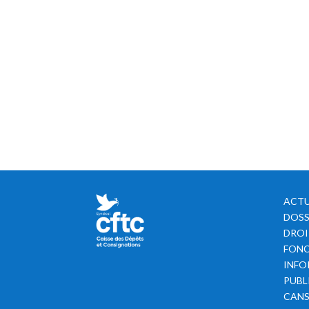
ACTU
DOSS
DROI
FONC
INFO
PUBL
CAN