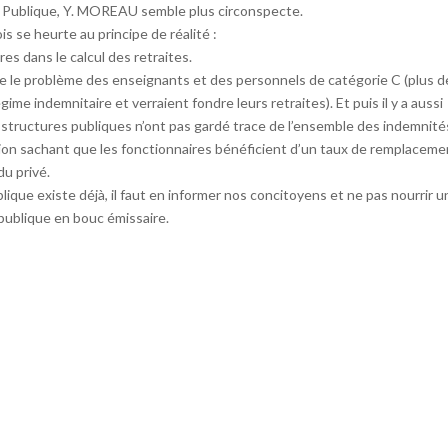
on Publique, Y. MOREAU semble plus circonspecte.
s se heurte au principe de réalité :
es dans le calcul des retraites.
se le problème des enseignants et des personnels de catégorie C (plus de
gime indemnitaire et verraient fondre leurs retraites). Et puis il y a aussi
structures publiques n’ont pas gardé trace de l’ensemble des indemnité
tion sachant que les fonctionnaires bénéficient d’un taux de remplaceme
du privé.
ique existe déjà, il faut en informer nos concitoyens et ne pas nourrir u
 publique en bouc émissaire.