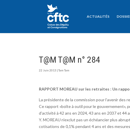
ACTUALITÉS
DOSSIE
T@M T@M n° 284
22 Juin 2013
|
Tam Tam
RAPPORT MOREAU sur les retraites : Un rappor
La présidente de la commission pour l’avenir des 
Ce rapport «boîte à outil pour le gouvernement», p
d’activité à 42 ans en 2024, 43 ans en 2037 et 44 
Y. MOREAU n’exclut pas un échéancier plus abrup
cotisations de 0,1% pendant 4 ans et des mesures 