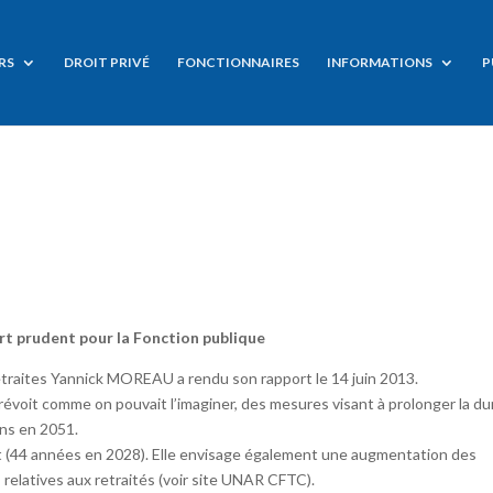
RS
DROIT PRIVÉ
FONCTIONNAIRES
INFORMATIONS
P
t prudent pour la Fonction publique
retraites Yannick MOREAU a rendu son rapport le 14 juin 2013.
révoit comme on pouvait l’imaginer, des mesures visant à prolonger la d
ans en 2051.
t (44 années en 2028). Elle envisage également une augmentation des
relatives aux retraités (voir site UNAR CFTC).