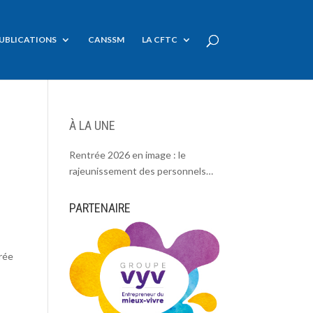
UBLICATIONS
CANSSM
LA CFTC
À LA UNE
Rentrée 2026 en image : le
rajeunissement des personnels
CDC, une chance et un défi.
PARTENAIRE
urée