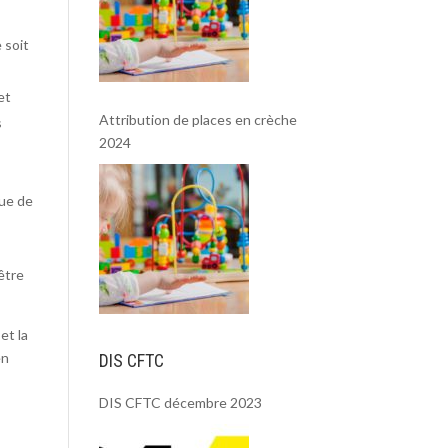
 soit
et
Attribution de places en crèche
s
2024
que de
être
et la
en
DIS CFTC
DIS CFTC décembre 2023