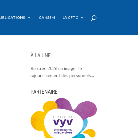
UBLICATIONS
CANSSM
LA CFTC
À LA UNE
Rentrée 2026 en image : le
rajeunissement des personnels
CDC, une chance et un défi.
PARTENAIRE