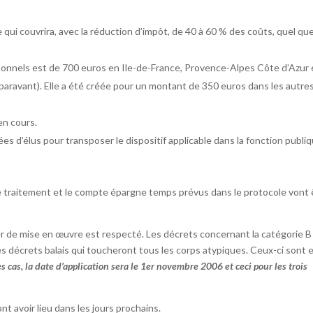
ui couvrira, avec la réduction d’impôt, de 40 à 60 % des coûts, quel que
 personnels est de 700 euros en Ile-de-France, Provence-Alpes Côte d’Azur 
paravant). Elle a été créée pour un montant de 350 euros dans les autre
 en cours.
s d’élus pour transposer le dispositif applicable dans la fonction publi
 de traitement et le compte épargne temps prévus dans le protocole vont 
er de mise en œuvre est respecté. Les décrets concernant la catégorie B 
 les décrets balais qui toucheront tous les corps atypiques. Ceux-ci sont 
s cas, la date d’application sera le 1er novembre 2006 et ceci pour les trois
nt avoir lieu dans les jours prochains.