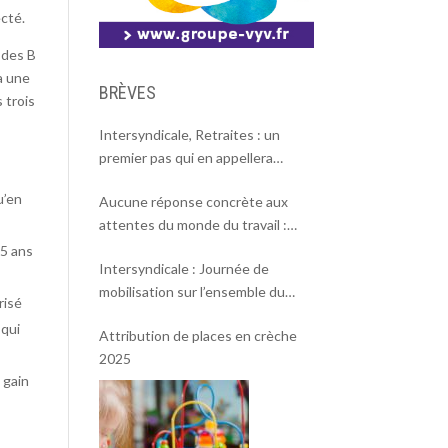
ecté.
t des B
a une
BRÈVES
 trois
Intersyndicale, Retraites : un
premier pas qui en appellera
d’autres
u’en
Aucune réponse concrète aux
attentes du monde du travail :
l’intersyndicale appelle à une
 5 ans
Intersyndicale : Journée de
mobilisation massive le 2 octobre !
mobilisation sur l’ensemble du
risé
territoire le 18 septembre 2025.
 qui
Attribution de places en crèche
2025
 gain