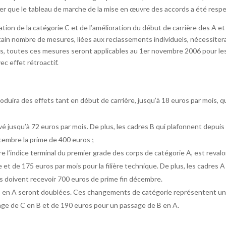
ver que le tableau de marche de la mise en œuvre des accords a été resp
ration de la catégorie C et de l’amélioration du début de carrière des A e
rtain nombre de mesures, liées aux reclassements individuels, nécessiter
Mais, toutes ces mesures seront applicables au 1er novembre 2006 pour les
ec effet rétroactif.
oduira des effets tant en début de carrière, jusqu’à 18 euros par mois, q
;
evé jusqu’à 72 euros par mois. De plus, les cadres B qui plafonnent depuis
cembre la prime de 400 euros ;
ire l’indice terminal du premier grade des corps de catégorie A, est revalo
e et de 175 euros par mois pour la filière technique. De plus, les cadres A
s doivent recevoir 700 euros de prime fin décembre.
 B en A seront doublées. Ces changements de catégorie représentent un
ge de C en B et de 190 euros pour un passage de B en A.