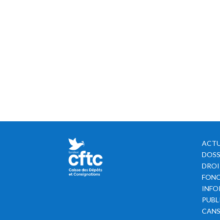
ACTU
DOSS
DROI
FONC
INFO
PUBL
CAN