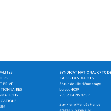
ALITÉS
SYNDICAT NATIONAL CFTC DE
IERS
CAISSE DES DEPOTS
T PRIVÉ
56 rue de Lille, 4éme étage
TIONNAIRES
bureau 4039
RMATIONS
75356 PARIS 07 SP
ICATIONS
2 av Pierre Mendés France
SSM
étage E2, bureau 028