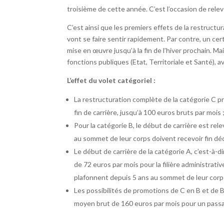
troisième de cette année. C’est l’occasion de rele
C’est ainsi que les premiers effets de la restructu
vont se faire sentir rapidement. Par contre, un ce
mise en œuvre jusqu’à la fin de l’hiver prochain. 
fonctions publiques (Etat, Territoriale et Santé), av
L’effet du volet catégoriel :
La restructuration complète de la catégorie C pr
fin de carrière, jusqu’à 100 euros bruts par mois 
Pour la catégorie B, le début de carrière est rel
au sommet de leur corps doivent recevoir fin dé
Le début de carrière de la catégorie A, c’est-à-d
de 72 euros par mois pour la filière administrativ
plafonnent depuis 5 ans au sommet de leur corp
Les possibilités de promotions de C en B et de
moyen brut de 160 euros par mois pour un passa