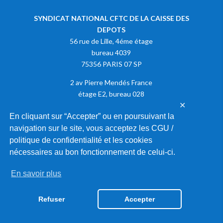
SYNDICAT NATIONAL CFTC DE LA CAISSE DES
DEPOTS
56 rue de Lille, 4éme étage
bureau 4039
75356 PARIS 07 SP
2 av Pierre Mendés France
étage E2, bureau 028
✕
75013 PARIS
En cliquant sur “Accepter” ou en poursuivant la
navigation sur le site, vous acceptez les CGU /
Adhérer à la CFTC
politique de confidentialité et les cookies
nécessaires au bon fonctionnement de celui-ci.
En savoir plus
2020 © SYNDICAT NATIONAL CFTC DE LA CAISSE DES DEPOTS |
MENTIONS LÉGALES
|
GESTION DES COOKIES
Refuser
Accepter