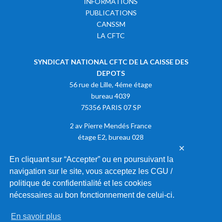
INFORMATIONS
PUBLICATIONS
CANSSM
LA CFTC
SYNDICAT NATIONAL CFTC DE LA CAISSE DES
DEPOTS
56 rue de Lille, 4éme étage
bureau 4039
75356 PARIS 07 SP
2 av Pierre Mendés France
étage E2, bureau 028
✕
75013 PARIS
En cliquant sur “Accepter” ou en poursuivant la
navigation sur le site, vous acceptez les CGU /
Adhérer à la CFTC
politique de confidentialité et les cookies
nécessaires au bon fonctionnement de celui-ci.
En savoir plus