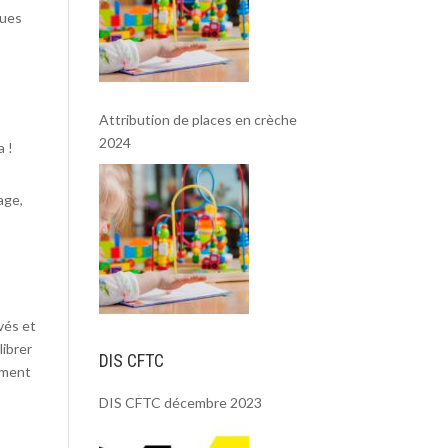
ques
Attribution de places en crèche
2024
a !
age,
vés et
librer
DIS CFTC
ement
DIS CFTC décembre 2023