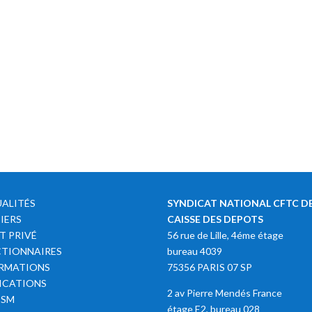
ALITÉS
SYNDICAT NATIONAL CFTC DE
IERS
CAISSE DES DEPOTS
T PRIVÉ
56 rue de Lille, 4éme étage
TIONNAIRES
bureau 4039
RMATIONS
75356 PARIS 07 SP
ICATIONS
2 av Pierre Mendés France
SSM
étage E2, bureau 028