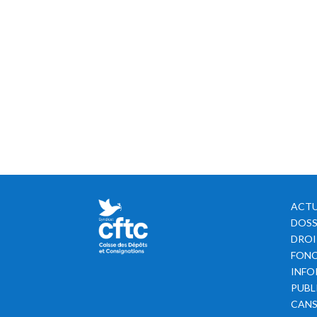
ACTU
DOSS
DROI
FONC
INFO
PUBL
CAN