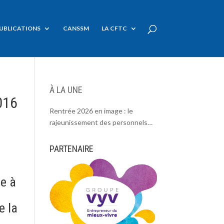
UBLICATIONS
CANSSM
LA CFTC
À LA UNE
2016
Rentrée 2026 en image : le
rajeunissement des personnels
CDC, une chance et un défi.
PARTENAIRE
le à
e la