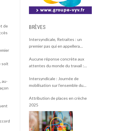
et de
BRÈVES
accès
Intersyndicale, Retraites : un
premier pas qui en appellera
remier
d’autres
Aucune réponse concrète aux
 soit
attentes du monde du travail :
l’intersyndicale appelle à une
Intersyndicale : Journée de
mobilisation massive le 2 octobre !
, au-
mobilisation sur l’ensemble du
façon
territoire le 18 septembre 2025.
Attribution de places en crèche
2025
ssent
accord