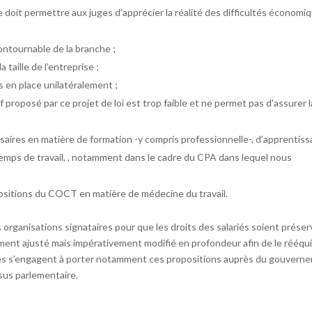
 doit permettre aux juges d’apprécier la réalité des difficultés économi
contournable de la branche ;
a taille de l’entreprise ;
s en place unilatéralement ;
if proposé par ce projet de loi est trop faible et ne permet pas d’assurer l
ires en matière de formation -y compris professionnelle-, d’apprentiss
 temps de travail, , notamment dans le cadre du CPA dans lequel nous
positions du COCT en matière de médecine du travail.
ganisations signataires pour que les droits des salariés soient préser
ement ajusté mais impérativement modifié en profondeur afin de le rééqui
aires s’engagent à porter notamment ces propositions auprès du gouvern
sus parlementaire.