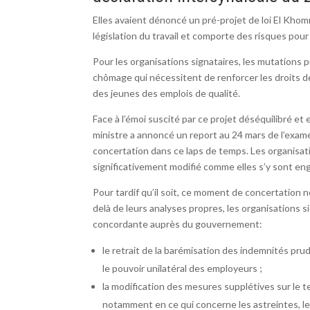
Elles avaient dénoncé un pré-projet de loi El Khom
législation du travail et comporte des risques pour 
Pour les organisations signataires, les mutations
chômage qui nécessitent de renforcer les droits des
des jeunes des emplois de qualité.
Face à l’émoi suscité par ce projet déséquilibré et 
ministre a annoncé un report au 24 mars de l’examen
concertation dans ce laps de temps. Les organisat
significativement modifié comme elles s’y sont eng
Pour tardif qu’il soit, ce moment de concertation ne
delà de leurs analyses propres, les organisations 
concordante auprès du gouvernement:
le retrait de la barémisation des indemnités pr
le pouvoir unilatéral des employeurs ;
la modification des mesures supplétives sur le te
notamment en ce qui concerne les astreintes, l