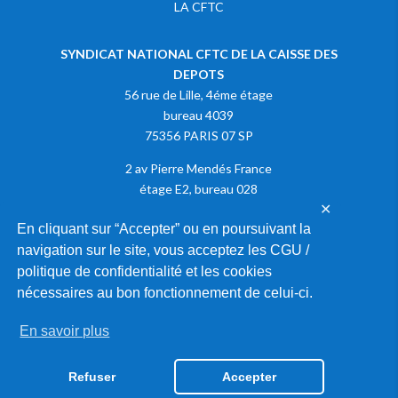
LA CFTC
SYNDICAT NATIONAL CFTC DE LA CAISSE DES
DEPOTS
56 rue de Lille, 4éme étage
bureau 4039
75356 PARIS 07 SP
2 av Pierre Mendés France
étage E2, bureau 028
✕
75013 PARIS
En cliquant sur “Accepter” ou en poursuivant la
navigation sur le site, vous acceptez les CGU /
Adhérer à la CFTC
politique de confidentialité et les cookies
nécessaires au bon fonctionnement de celui-ci.
En savoir plus
2020 © SYNDICAT NATIONAL CFTC DE LA CAISSE DES DEPOTS |
MENTIONS LÉGALES
|
GESTION DES COOKIES
Refuser
Accepter