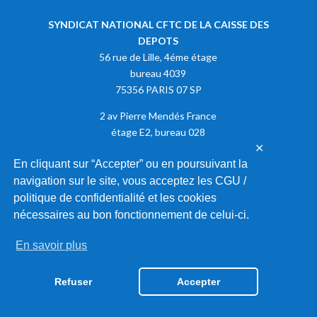
SYNDICAT NATIONAL CFTC DE LA CAISSE DES
DEPOTS
56 rue de Lille, 4éme étage
bureau 4039
75356 PARIS 07 SP
2 av Pierre Mendés France
étage E2, bureau 028
✕
75013 PARIS
En cliquant sur “Accepter” ou en poursuivant la
navigation sur le site, vous acceptez les CGU /
Adhérer à la CFTC
politique de confidentialité et les cookies
nécessaires au bon fonctionnement de celui-ci.
En savoir plus
2020 © SYNDICAT NATIONAL CFTC DE LA CAISSE DES DEPOTS |
MENTIONS LÉGALES
|
GESTION DES COOKIES
Refuser
Accepter