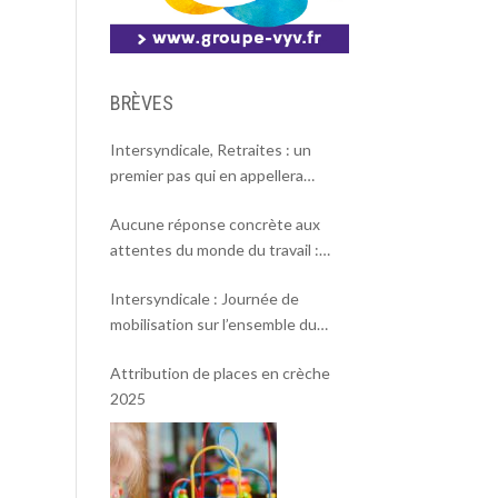
BRÈVES
Intersyndicale, Retraites : un
premier pas qui en appellera
d’autres
Aucune réponse concrète aux
attentes du monde du travail :
l’intersyndicale appelle à une
Intersyndicale : Journée de
mobilisation massive le 2 octobre !
mobilisation sur l’ensemble du
territoire le 18 septembre 2025.
Attribution de places en crèche
2025