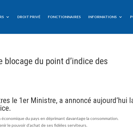
RS
DROIT PRIVÉ
FONCTIONNAIRES
INFORMATIONS
P
le blocage du point d’indice des
res le 1er Ministre, a annoncé aujourd’hui l
ice.
ion économique du pays en déprimant davantage la consommation.
nir le pouvoir d’achat de ses fidèles serviteurs.