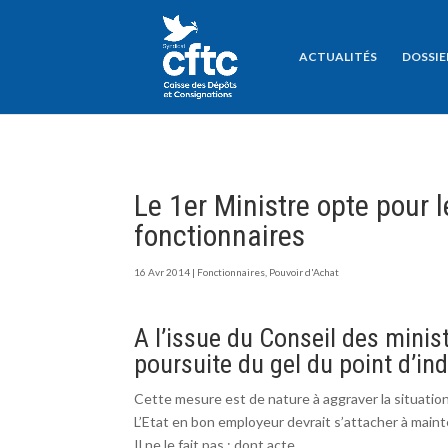
ACTUALITÉS
DOSSIE
Le 1er Ministre opte pour 
fonctionnaires
16 Avr 2014
|
Fonctionnaires
,
Pouvoir d'Achat
A l’issue du Conseil des minist
poursuite du gel du point d’ind
Cette mesure est de nature à aggraver la situat
L’Etat en bon employeur devrait s’attacher à mainte
Il ne le fait pas : dont acte …