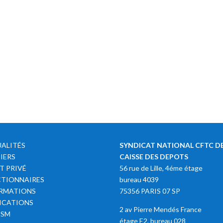
ALITÉS
SYNDICAT NATIONAL CFTC DE
IERS
CAISSE DES DEPOTS
T PRIVÉ
56 rue de Lille, 4éme étage
TIONNAIRES
bureau 4039
RMATIONS
75356 PARIS 07 SP
ICATIONS
2 av Pierre Mendés France
SSM
étage E2, bureau 028