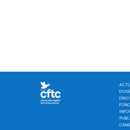
ACTU
DOSS
DROI
FONC
INFO
PUBL
CAN