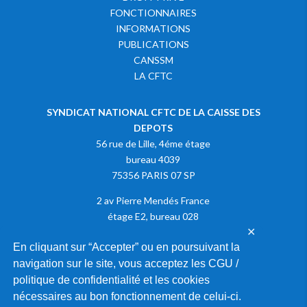
FONCTIONNAIRES
INFORMATIONS
PUBLICATIONS
CANSSM
LA CFTC
SYNDICAT NATIONAL CFTC DE LA CAISSE DES
DEPOTS
56 rue de Lille, 4éme étage
bureau 4039
75356 PARIS 07 SP
2 av Pierre Mendés France
étage E2, bureau 028
✕
75013 PARIS
En cliquant sur “Accepter” ou en poursuivant la
navigation sur le site, vous acceptez les CGU /
Adhérer à la CFTC
politique de confidentialité et les cookies
nécessaires au bon fonctionnement de celui-ci.