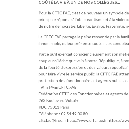
COÛTÉ LA VIE À UN DE NOS COLLÈGUES…
Pour la CFTC FAE, c’est de nouveau un symbole de l
principale réponse à l’obscurantisme et à la violenc
de notre démocratie. Liberté, Egalité, Fraternité, 
La CFTC FAE partage la peine ressentie par la famill
innommable, et leur présente toutes ses condolé
Parce qu’il exerçait consciencieusement son métier 
coup aussi lâche que vain à notre République, à n
de la liberté d’expression et des valeurs républica
pour faire vivre le service public, la CFTC FAE att
protection des fonctionnaires et agents publics da
T@mT@m/CFTC.FAE
Fédération CFTC des Fonctionnaires et agents de 
263 Boulevard Voltaire
RDC 75011 Paris
Téléphone : 09 54 49 00 80
cftcfae@free.fr http://www.cftc fae.fr https://w