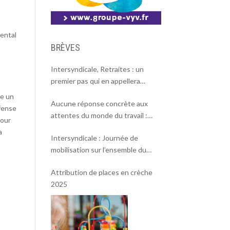
mental
BRÈVES
Intersyndicale, Retraites : un
premier pas qui en appellera
d’autres
te un
Aucune réponse concrète aux
éfense
attentes du monde du travail :
jour
l’intersyndicale appelle à une
a
Intersyndicale : Journée de
mobilisation massive le 2 octobre !
mobilisation sur l’ensemble du
territoire le 18 septembre 2025.
Attribution de places en crèche
2025