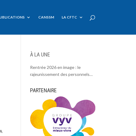
UBLICATIONS
CANSSM
LA CFTC
À LA UNE
Rentrée 2026 en image : le
rajeunissement des personnels
CDC, une chance et un défi.
PARTENAIRE
 A