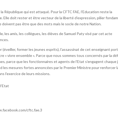
a République qui est attaqué. Pour la CFTC FAE, l’Education reste la
e. Elle doit rester et être vecteur de la liberté d’expression, pilier fonda
ne doivent pas être que des mots mais le socle de notre Nation.
e, les amis, les collègues, les élèves de Samuel Paty visé par cet acte
ances.
(éveiller, former les jeunes esprits), l’assassinat de cet enseignant por
otre « vivre ensemble ». Parce que nous sommes tous concernés par la d
ines, parce que les fonctionnaires et agents de l’Etat s’engagent chaque 
end les mesures fortes annoncées par le Premier Ministre pour renforcer l
ns l’exercice de leurs missions.
l’Etat
ww.facebook.com/cftc.fae.3