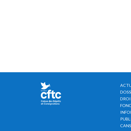
ACTU
DOSS
DROI
FONC
INFO
PUBL
CAN