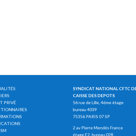
ALITÉS
SYNDICAT NATIONAL CFTC DE
IERS
CAISSE DES DEPOTS
T PRIVÉ
56 rue de Lille, 4éme étage
TIONNAIRES
bureau 4039
RMATIONS
75356 PARIS 07 SP
ICATIONS
2 av Pierre Mendés France
SSM
étage E2, bureau 028