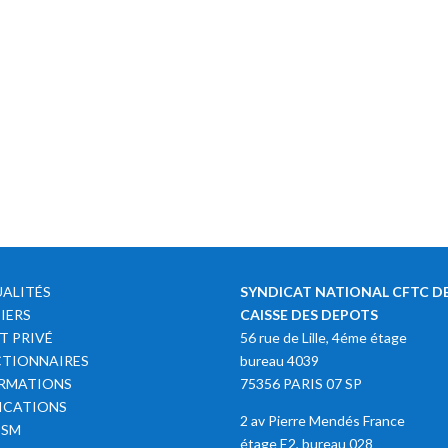
ALITÉS
SYNDICAT NATIONAL CFTC DE
IERS
CAISSE DES DEPOTS
T PRIVÉ
56 rue de Lille, 4éme étage
TIONNAIRES
bureau 4039
RMATIONS
75356 PARIS 07 SP
ICATIONS
2 av Pierre Mendés France
SSM
étage E2, bureau 028