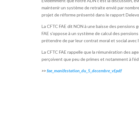
Evidemment que notre ADN c’est la discussion, é
maintenir un système de retraite envié par nombre 
projet de réforme présenté dans le rapport Delevoy
La CFTC FAE dit NON à une baisse des pensions gé
FAE s’oppose à un système de calcul des pensions q
prétendre de par leur contrat moral et social avec 
La CFTC FAE rappelle que la rémunération des age
perçoivent que peu de primes et notamment à l’éd
>>
fae_manifestation_du_5_decembre_vf.pdf