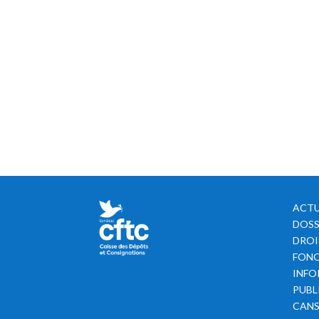
ACTU
DOSS
DROI
FONC
INFO
PUBL
CAN