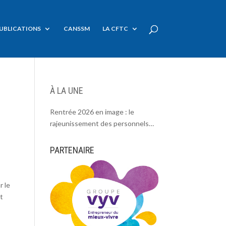
UBLICATIONS
CANSSM
LA CFTC
À LA UNE
Rentrée 2026 en image : le
rajeunissement des personnels
CDC, une chance et un défi.
PARTENAIRE
r le
et