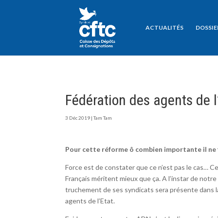
ACTUALITÉS
DOSSIE
Fédération des agents de l
3 Déc 2019
|
Tam Tam
Pour cette réforme ô combien importante il ne f
Force est de constater que ce n’est pas le cas… Ce
Français méritent mieux que ça. A l’instar de not
truchement de ses syndicats sera présente dans la 
agents de l’Etat.