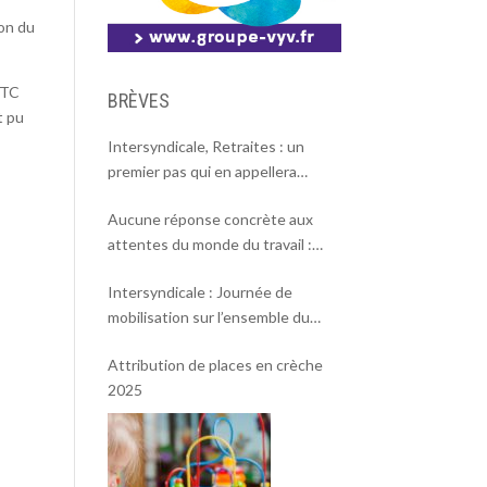
son du
FTC
BRÈVES
t pu
Intersyndicale, Retraites : un
premier pas qui en appellera
d’autres
Aucune réponse concrète aux
attentes du monde du travail :
l’intersyndicale appelle à une
Intersyndicale : Journée de
mobilisation massive le 2 octobre !
mobilisation sur l’ensemble du
territoire le 18 septembre 2025.
Attribution de places en crèche
2025