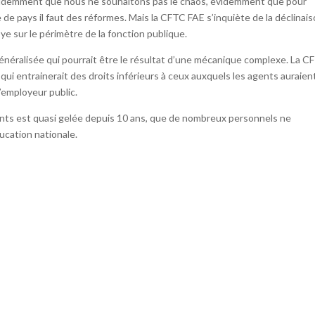
videmment que nous ne souhaitons pas le chaos, évidemment que pour
de pays il faut des réformes. Mais la CFTC FAE s’inquiète de la déclinai
e sur le périmètre de la fonction publique.
néralisée qui pourrait être le résultat d’une mécanique complexe. La C
ui entrainerait des droits inférieurs à ceux auxquels les agents auraien
l’employeur public.
nts est quasi gelée depuis 10 ans, que de nombreux personnels ne
ucation nationale.