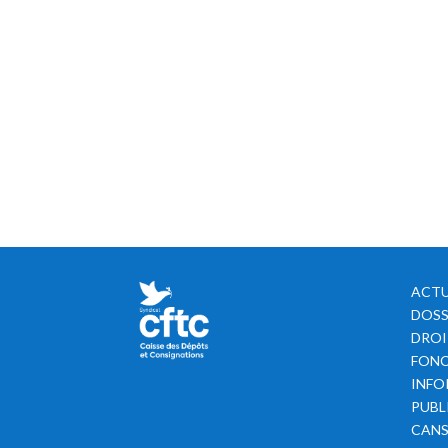
ACTU
DOSS
DROI
FONC
INFO
PUBL
CAN