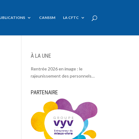
UBLICATIONS
CANSSM
LA CFTC
À LA UNE
Rentrée 2026 en image : le
rajeunissement des personnels
CDC, une chance et un défi.
PARTENAIRE