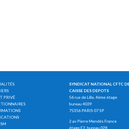
ALITÉS
SYNDICAT NATIONAL CFTC DE
IERS
CAISSE DES DEPOTS
T PRIVÉ
56 rue de Lille, 4éme étage
TIONNAIRES
bureau 4039
RMATIONS
75356 PARIS 07 SP
ICATIONS
2 av Pierre Mendés France
SSM
étage E2, bureau 028