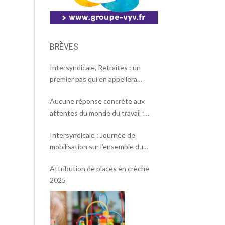
BRÈVES
Intersyndicale, Retraites : un
premier pas qui en appellera
d’autres
Aucune réponse concrète aux
attentes du monde du travail :
l’intersyndicale appelle à une
Intersyndicale : Journée de
mobilisation massive le 2 octobre !
mobilisation sur l’ensemble du
territoire le 18 septembre 2025.
Attribution de places en crèche
2025