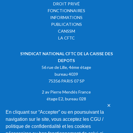
DROIT PRIVÉ
FONCTIONNAIRES
INFORMATIONS
PUBLICATIONS
CANSSM
LA CFTC
SYNDICAT NATIONAL CFTC DE LA CAISSE DES
DEPOTS
56 rue de Lille, 4éme étage
bureau 4039
75356 PARIS 07 SP
2 av Pierre Mendés France
étage E2, bureau 028
✕
75013 PARIS
En cliquant sur “Accepter” ou en poursuivant la
navigation sur le site, vous acceptez les CGU /
Adhérer à la CFTC
politique de confidentialité et les cookies