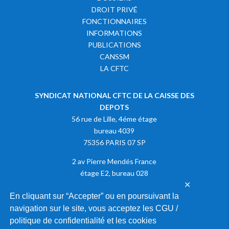
DROIT PRIVÉ
FONCTIONNAIRES
INFORMATIONS
PUBLICATIONS
CANSSM
LA CFTC
SYNDICAT NATIONAL CFTC DE LA CAISSE DES
DEPOTS
56 rue de Lille, 4éme étage
bureau 4039
75356 PARIS 07 SP
2 av Pierre Mendés France
étage E2, bureau 028
✕
75013 PARIS
En cliquant sur “Accepter” ou en poursuivant la
navigation sur le site, vous acceptez les CGU /
Adhérer à la CFTC
politique de confidentialité et les cookies