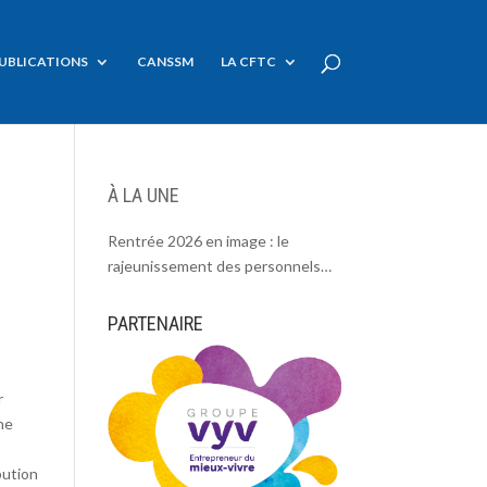
UBLICATIONS
CANSSM
LA CFTC
À LA UNE
Rentrée 2026 en image : le
rajeunissement des personnels
CDC, une chance et un défi.
PARTENAIRE
r
ne
bution