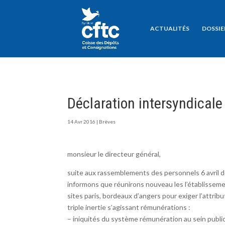
ACTUALITÉS
DOSSIE
Déclaration intersyndicale
14 Avr 2016
|
Brèves
monsieur le directeur général,
suite aux rassemblements des personnels 6 avril de
informons que réunirons nouveau les l’établisseme
sites paris, bordeaux d’angers pour exiger l’attri
triple inertie s’agissant rémunérations :
– iniquités du système rémunération au sein public.