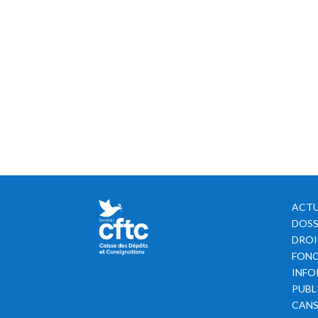
ACTU
DOSS
DROI
FONC
INFO
PUBL
CAN