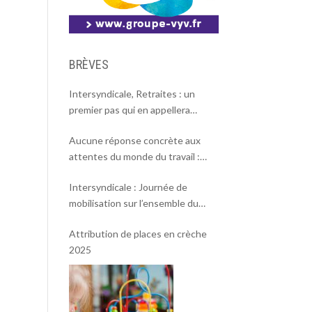
BRÈVES
Intersyndicale, Retraites : un
premier pas qui en appellera
d’autres
Aucune réponse concrète aux
attentes du monde du travail :
l’intersyndicale appelle à une
Intersyndicale : Journée de
mobilisation massive le 2 octobre !
mobilisation sur l’ensemble du
territoire le 18 septembre 2025.
Attribution de places en crèche
2025