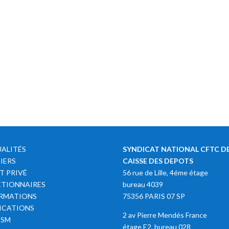
ALITÉS
SYNDICAT NATIONAL CFTC DE
IERS
CAISSE DES DEPOTS
T PRIVÉ
56 rue de Lille, 4éme étage
TIONNAIRES
bureau 4039
RMATIONS
75356 PARIS 07 SP
ICATIONS
2 av Pierre Mendés France
SSM
étage E2, bureau 028