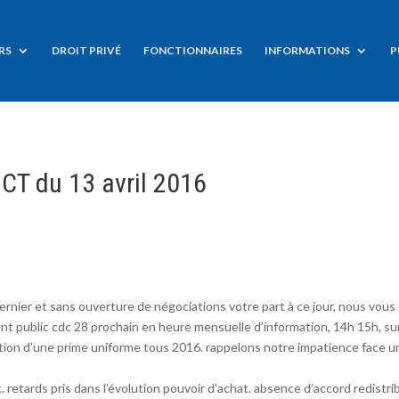
RS
DROIT PRIVÉ
FONCTIONNAIRES
INFORMATIONS
P
 CT du 13 avril 2016
rnier et sans ouverture de négociations votre part à ce jour, nous vous
nt public cdc 28 prochain en heure mensuelle d’information, 14h 15h, su
bution d’une prime uniforme tous 2016. rappelons notre impatience face u
 retards pris dans l’évolution pouvoir d’achat. absence d’accord redistri