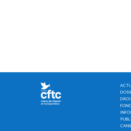
ACTU
DOSS
DROI
FONC
INFO
PUBL
CAN