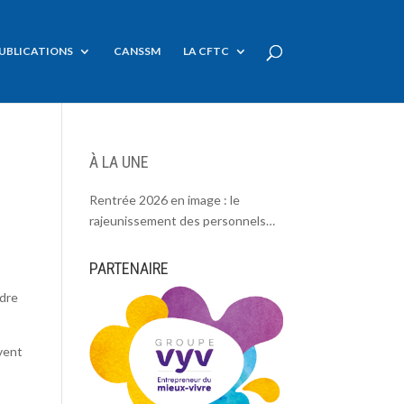
UBLICATIONS
CANSSM
LA CFTC
À LA UNE
Rentrée 2026 en image : le
rajeunissement des personnels
CDC, une chance et un défi.
PARTENAIRE
€
ndre
ivent