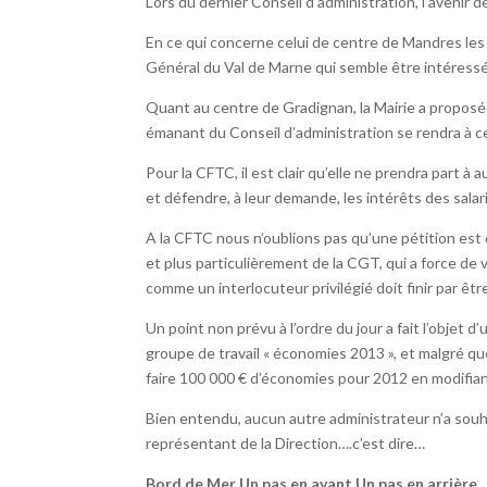
Lors du dernier Conseil d’administration, l’avenir 
En ce qui concerne celui de centre de Mandres les 
Général du Val de Marne qui semble être intéressé 
Quant au centre de Gradignan, la Mairie a proposé u
émanant du Conseil d’administration se rendra à ce
Pour la CFTC, il est clair qu’elle ne prendra part à
et défendre, à leur demande, les intérêts des salar
A la CFTC nous n’oublions pas qu’une pétition est e
et plus particulièrement de la CGT, qui a force de 
comme un interlocuteur privilégié doit finir par êt
Un point non prévu à l’ordre du jour a fait l’objet
groupe de travail « économies 2013 », et malgré 
faire 100 000 € d’économies pour 2012 en modifiant
Bien entendu, aucun autre administrateur n’a sou
représentant de la Direction….c’est dire…
Bord de Mer Un pas en avant Un pas en arrière