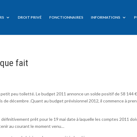
RS
DROIT PRIVÉ
FONCTIONNAIRES
INFORMATIONS
P
que fait
 petit peu toiletté. Le budget 2011 annonce un solde positif de 58 144 
mois de décembre .Quant au budget prévisionnel 2012, il commence à pre
 définitivement prêt pour le 19 mai date à laquelle les comptes 2011 do
 tenir au courant le moment venu…