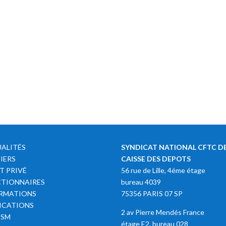
ALITÉS
SYNDICAT NATIONAL CFTC DE
IERS
CAISSE DES DEPOTS
T PRIVÉ
56 rue de Lille, 4éme étage
TIONNAIRES
bureau 4039
RMATIONS
75356 PARIS 07 SP
ICATIONS
2 av Pierre Mendés France
SSM
étage E2, bureau 028