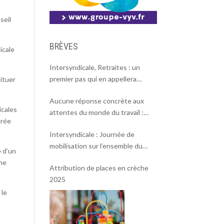
seil
BRÈVES
icale
Intersyndicale, Retraites : un
premier pas qui en appellera
tituer
d’autres
Aucune réponse concrète aux
icales
attentes du monde du travail :
érée
l’intersyndicale appelle à une
Intersyndicale : Journée de
mobilisation massive le 2 octobre !
mobilisation sur l’ensemble du
e d’un
territoire le 18 septembre 2025.
ême
Attribution de places en crèche
2025
 le