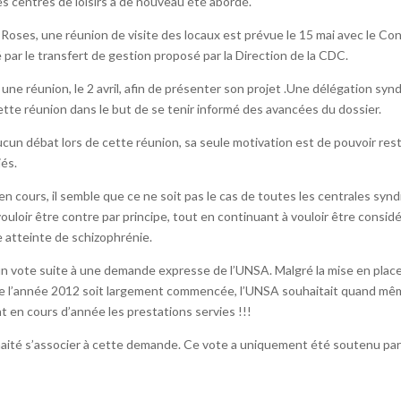
des centres de loisirs a de nouveau été abordé.
Roses, une réunion de visite des locaux est prévue le 15 mai avec le Con
par le transfert de gestion proposé par la Direction de la CDC.
ne réunion, le 2 avril, afin de présenter son projet .Une délégation synd
tte réunion dans le but de se tenir informé des avancées du dossier.
 aucun débat lors de cette réunion, sa seule motivation est de pouvoir res
iés.
n cours, il semble que ce ne soit pas le cas de toutes les centrales synd
vouloir être contre par principe, tout en continuant à vouloir être consid
re atteinte de schizophrénie.
 d’un vote suite à une demande expresse de l’UNSA. Malgré la mise en plac
que l’année 2012 soit largement commencée, l’UNSA souhaitait quand m
 en cours d’année les prestations servies !!!
haité s’associer à cette demande. Ce vote a uniquement été soutenu par