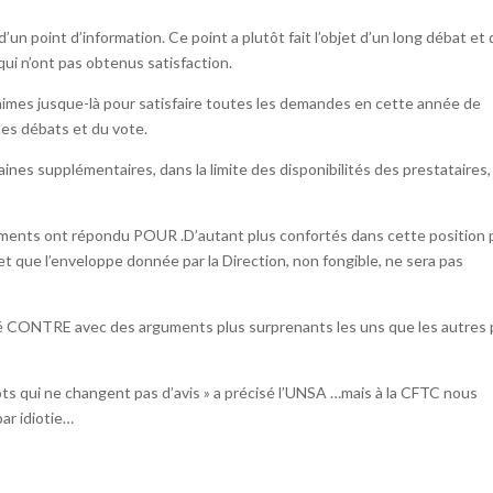
 d’un point d’information. Ce point a plutôt fait l’objet d’un long débat et 
qui n’ont pas obtenus satisfaction.
nimes jusque-là pour satisfaire toutes les demandes en cette année de
des débats et du vote.
aines supplémentaires, dans la limite des disponibilités des prestataires,
ements ont répondu POUR .D’autant plus confortés dans cette position p
t que l’enveloppe donnée par la Direction, non fongible, ne sera pas
oté CONTRE avec des arguments plus surprenants les uns que les autres
idiots qui ne changent pas d’avis » a précisé l’UNSA …mais à la CFTC nous
par idiotie…