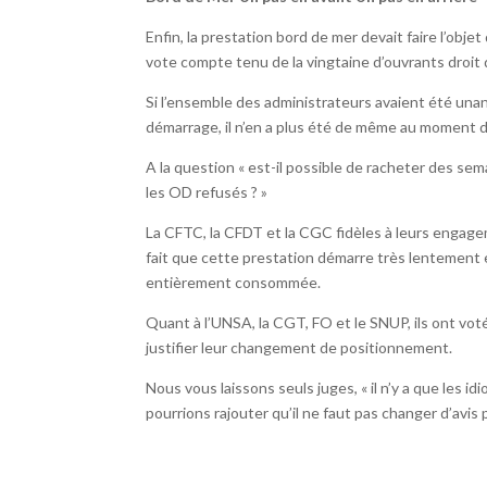
Enfin, la prestation bord de mer devait faire l’objet
vote compte tenu de la vingtaine d’ouvrants droit 
Si l’ensemble des administrateurs avaient été una
démarrage, il n’en a plus été de même au moment 
A la question « est-il possible de racheter des sem
les OD refusés ? »
La CFTC, la CFDT et la CGC fidèles à leurs engag
fait que cette prestation démarre très lentement e
entièrement consommée.
Quant à l’UNSA, la CGT, FO et le SNUP, ils ont v
justifier leur changement de positionnement.
Nous vous laissons seuls juges, « il n’y a que les 
pourrions rajouter qu’il ne faut pas changer d’avis 