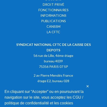
DROIT PRIVÉ
FONCTIONNAIRES
INFORMATIONS
PUBLICATIONS
CANSSM
LA CFTC
SYNDICAT NATIONAL CFTC DE LA CAISSE DES
DEPOTS
56 rue de Lille, 4éme étage
bureau 4039
75356 PARIS 07 SP
2 av Pierre Mendés France
étage E2, bureau 028
✕
75013 PARIS
En cliquant sur “Accepter” ou en poursuivant la
navigation sur le site, vous acceptez les CGU /
Adhérer à la CFTC
politique de confidentialité et les cookies