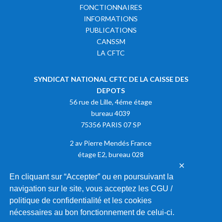
FONCTIONNAIRES
INFORMATIONS
PUBLICATIONS
CANSSM
LA CFTC
SYNDICAT NATIONAL CFTC DE LA CAISSE DES
DEPOTS
56 rue de Lille, 4éme étage
bureau 4039
75356 PARIS 07 SP
2 av Pierre Mendés France
étage E2, bureau 028
✕
75013 PARIS
En cliquant sur “Accepter” ou en poursuivant la
navigation sur le site, vous acceptez les CGU /
Adhérer à la CFTC
politique de confidentialité et les cookies
nécessaires au bon fonctionnement de celui-ci.