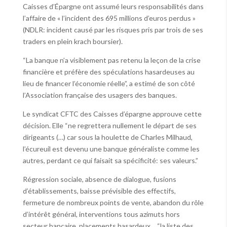
Caisses d’Épargne ont assumé leurs responsabilités dans
l’affaire de « l’incident des 695 millions d’euros perdus »
(NDLR: incident causé par les risques pris par trois de ses
traders en plein krach boursier).
“La banque n’a visiblement pas retenu la leçon de la crise
financière et préfère des spéculations hasardeuses au
lieu de financer l’économie réelle”, a estimé de son côté
l’Association française des usagers des banques.
Le syndicat CFTC des Caisses d’épargne approuve cette
décision. Elle “ne regrettera nullement le départ de ses
dirigeants (…) car sous la houlette de Charles Milhaud,
l’écureuil est devenu une banque généraliste comme les
autres, perdant ce qui faisait sa spécificité: ses valeurs.”
Régression sociale, absence de dialogue, fusions
d’établissements, baisse prévisible des effectifs,
fermeture de nombreux points de vente, abandon du rôle
d’intérêt général, interventions tous azimuts hors
secteur bancaire, placements hasardeux… “la liste des