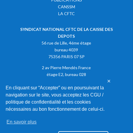
CANSSM
LA CFTC
SYNDICAT NATIONAL CFTC DE LA CAISSE DES
DEPOTS
56 rue de Lille, 4éme étage
bureau 4039
75356 PARIS 07 SP
2 av Pierre Mendés France
étage E2, bureau 028
✕
75013 PARIS
En cliquant sur “Accepter” ou en poursuivant la
navigation sur le site, vous acceptez les CGU /
Adhérer à la CFTC
politique de confidentialité et les cookies
nécessaires au bon fonctionnement de celui-ci.
En savoir plus
2020 © SYNDICAT NATIONAL CFTC DE LA CAISSE DES DEPOTS |