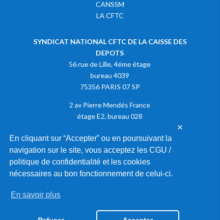
CANSSM
LA CFTC
SYNDICAT NATIONAL CFTC DE LA CAISSE DES
DEPOTS
56 rue de Lille, 4éme étage
bureau 4039
75356 PARIS 07 SP
2 av Pierre Mendés France
étage E2, bureau 028
✕
75013 PARIS
En cliquant sur “Accepter” ou en poursuivant la
navigation sur le site, vous acceptez les CGU /
Adhérer à la CFTC
politique de confidentialité et les cookies
nécessaires au bon fonctionnement de celui-ci.
En savoir plus
2020 © SYNDICAT NATIONAL CFTC DE LA CAISSE DES DEPOTS |
MENTIONS LÉGALES
|
GESTION DES COOKIES